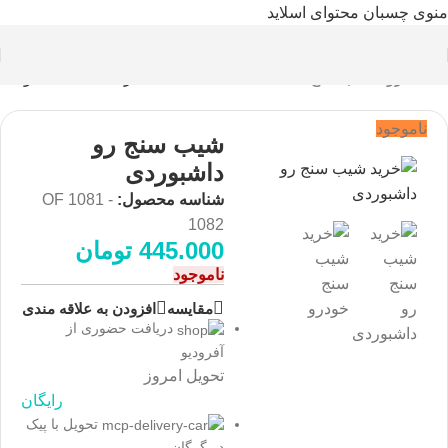
منوی چسبان
محتوای اسلاید
خانه
/
افرود
/
شیب سنج
بازگشت به محصولات
ناموجود
شیب سنج رو
داشبوردی
شناسه محصول:
OF 1081 -
1082
445.000
تومان
ناموجود
مقايسه
افزودن به علاقه مندی
دریافت حضوری از
آفرودیو
تحویل امروز
رایگان
تحویل با پیک
در گرگان