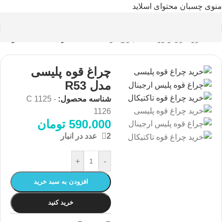
منوی چسبان
محتوای اسلاید
خانه
/
افرود
/
برق و روشنایی
/
چراغ قوه
بازگشت به محصولات
چراغ قوه پلیسی
مدل R53
شناسه محصول:
C 1125 -
1126
590.000
تومان
2 عدد در انبار
+
-
افزودن به سبد خرید
خرید کنید