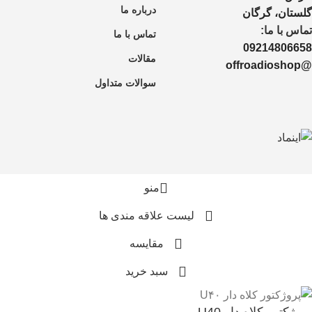
درباره ما
گلستان، گرگان
تماس با ما:
تماس با ما
09214806658
مقالات
@offroadioshop
سوالات متداول
منو
لیست علاقه مندی ها
مقايسه
سبد خرید
پروژکتور کلاه دار U40