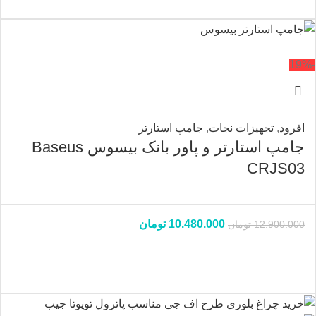
-19%
افرود
,
تجهیزات نجات
,
جامپ استارتر
جامپ استارتر و پاور بانک بیسوس Baseus
CRJS03
10.480.000
تومان
12.900.000
تومان