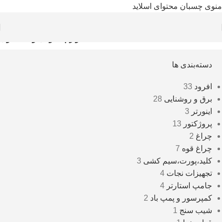
منوی چسبان
محتوای اسلاید
خانه
/
لوازم عمومی و اکسسوی
دسته‌بندی ها
افرود
33
برق و روشنایی
28
اینورتر
3
پروژکتور
13
چراغ
2
چراغ قوه
7
کلید،پورت،سیم کشی
3
تجهیزات نجات
4
جامپ استارتر
4
کمپرسور و پمپ باد
2
شیب سنج
1